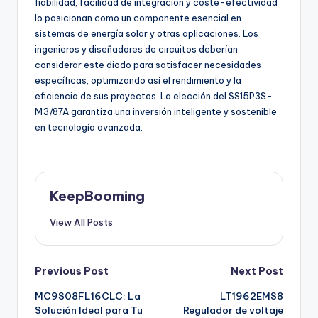
fiabilidad, facilidad de integración y coste-efectividad
lo posicionan como un componente esencial en
sistemas de energía solar y otras aplicaciones. Los
ingenieros y diseñadores de circuitos deberían
considerar este diodo para satisfacer necesidades
específicas, optimizando así el rendimiento y la
eficiencia de sus proyectos. La elección del SS15P3S-
M3/87A garantiza una inversión inteligente y sostenible
en tecnología avanzada.
KeepBooming
View All Posts
Post
Previous Post
Next Post
MC9S08FL16CLC: La
LT1962EMS8
navigation
Solución Ideal para Tu
Regulador de voltaje