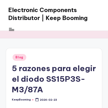
Electronic Components
Skip
to
Distributor | Keep Booming
content
Keep
Booming
supplies
electronic
components,
connectors,
Posted
Blog
ICs,
in
semiconductors,
5 razones para elegir
and
BOM
el diodo SS15P3S-
sourcing
support
M3/87A
for
global
KeepBooming
2026-02-23
Posted
electronics
by