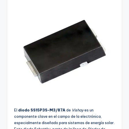
buyers.
El
diodo SS15P3S-M3/87A
de
Vishay
es un
componente clave en el campo de la electrónica,
especialmente diseñado para sistemas de energía solar.