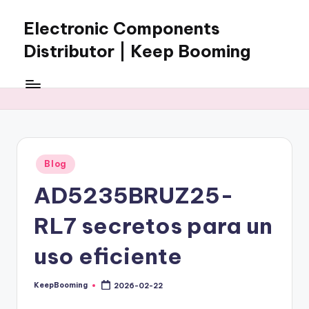
Electronic Components
Skip
to
Distributor | Keep Booming
content
Keep
Booming
supplies
electronic
components,
connectors,
Posted
Blog
ICs,
in
semiconductors,
AD5235BRUZ25-
and
BOM
RL7 secretos para un
sourcing
support
uso eficiente
for
global
KeepBooming
2026-02-22
Posted
electronics
by