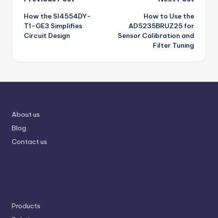
Post
How the SI4554DY-
How to Use the
navigation
T1-GE3 Simplifies
AD5235BRUZ25 for
Circuit Design
Sensor Calibration and
Filter Tuning
About us
Blog
Contact us
Products