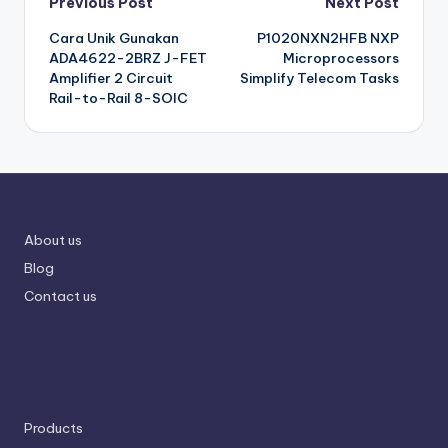
Post
Previous Post
Next Post
Cara Unik Gunakan
P1020NXN2HFB NXP
navigation
ADA4622-2BRZ J-FET
Microprocessors
Amplifier 2 Circuit
Simplify Telecom Tasks
Rail-to-Rail 8-SOIC
About us
Blog
Contact us
Products