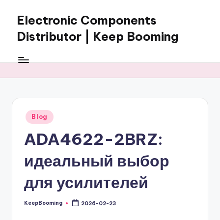
Electronic Components
Skip
to
Distributor | Keep Booming
content
Keep
Booming
supplies
electronic
components,
connectors,
Posted
Blog
ICs,
in
semiconductors,
ADA4622-2BRZ:
and
BOM
идеальный выбор
sourcing
support
для усилителей
for
global
KeepBooming
2026-02-23
Posted
electronics
by