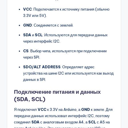
VCC
: Подключается к источнику питания (обычно
3.3V или 5V).
GND
: Соединяется с землей.
SDA
и
SCL
: Используются для передачи данных
через интерфейс I2C.
CS
: Выбор чипа, используется при подключении
через SPI.
SDO/ALT ADDRESS
: Определяет адрес
устройства на шине I2C или используется как выход
данных в SPI.
Подключение питания и данных
(SDA, SCL)
Я подключил
VCC
к 3.3V на Arduino, а
GND
к земле. Для
передачи данных использовал интерфейс I2C, поэтому
соединил
SDA
с аналоговым входом A4, а
SCL
с A5 на