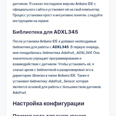
датчиком. Я скачал последнюю версию Arduino IDE с
официального сайта и установил её на свой компьютер.
Процесс установки прост и интуитивно понятен, следуйте
инструкциям на экране.
Библиотека для ADXL345
После установки Arduino IDE я добавил необходимые
библиотеки для работы с
ADXL345
. В первую очередь,
мне понадобилась библиотека
Adafruit_ADXL345
. Она
значительно упрощает программирование и
взаимодействие с датчиком. Чтобы установить её, я
скачал архив с библиотекой и разархивировал его в
директорию
libraries
в папке Arduino IDE. Также я
установил библиотеку
Adafruit_Sensor
, которая
является основой для работы с большинством датчиков
Adafruit.
Настройка конфигурации
Пример кода для считывания