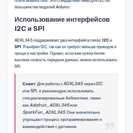
плате Arduino Uno. Это стандартные пины для I2C на
большинстве моделей Arduino.
Использование интерфейсов
I2C и SPI
ADXL345 поддерживает два интерфейса связи:
I2C
и
SPI
. Я выбрал I2C, так как он требует меньше проводов и
проще в настройке. Однако, если вам нужна более
высокая скорость передачи данных, можно использовать
SPI.
Совет
: Для работы с ADXL345 через I2C
или SPI, я рекомендую использовать
специализированные библиотеки, такие
как
Adafruit_ADXL345
или
SparkFun_ADXL345
. Они значительно
упрощают процесс программирования и
взаимодействия с датчиком.