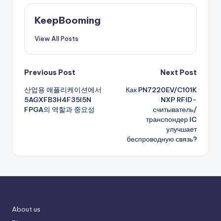
KeepBooming
View All Posts
Post
Previous Post
Next Post
산업용 애플리케이션에서
Как PN7220EV/C101K
navigation
5AGXFB3H4F35I5N
NXP RFID-
FPGA의 역할과 중요성
считыватель/
транспондер IC
улучшает
беспроводную связь?
About us