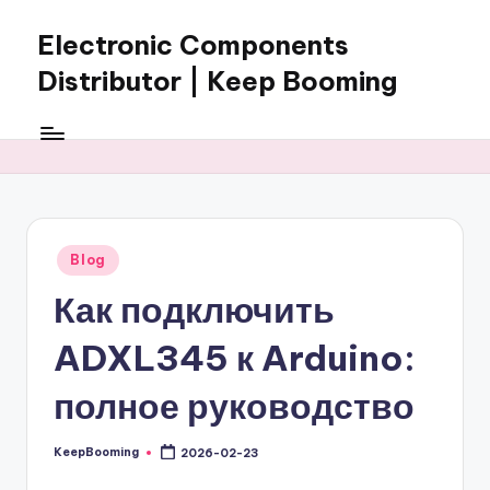
Electronic Components
Skip
to
Distributor | Keep Booming
content
Keep
Booming
supplies
electronic
components,
connectors,
Posted
Blog
ICs,
in
semiconductors,
Как подключить
and
BOM
ADXL345 к Arduino:
sourcing
support
полное руководство
for
global
KeepBooming
2026-02-23
Posted
electronics
by