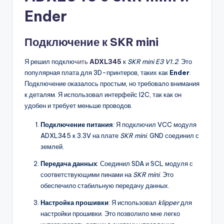
Ender
Подключение к SKR mini
Я решил подклю
чить
ADXL345
к
SKR mini E3 V1.2
. Это
популярная плата для 3D-принтеров, таких как
Ender
.
Подключение оказалось простым, но требовало внимания
к деталям. Я использовал интерфейс I2C, так как он
удобен и требует меньше проводов.
Подключение питания
: Я подключил VCC модуля
ADXL345 к 3.3V на плате
SKR mini
. GND соединил с
землей.
Передача данных
: Соединил SDA и SCL модуля с
соответствующими пинами на
SKR mini
. Это
обеспечило стабильную передачу данных.
Настройка прошивки
: Я использовал
klipper
для
настройки прошивки. Это позволило мне легко