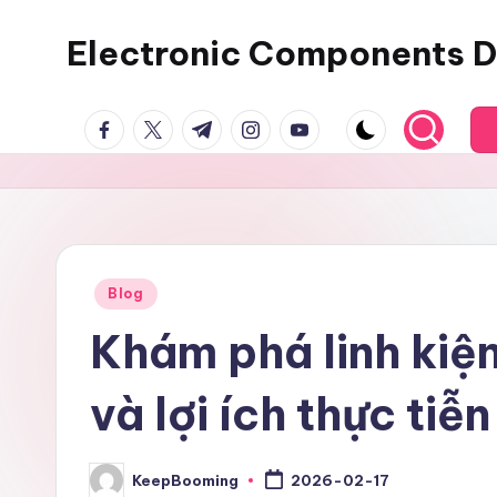
Electronic Components D
Skip
to
Keep
content
facebook.com
twitter.com
t.me
instagram.com
youtube.com
Booming
supplies
electronic
components,
connectors,
ICs,
Posted
Blog
in
semiconductors,
Khám phá linh kiện
and
BOM
và lợi ích thực tiễn
sourcing
support
for
KeepBooming
2026-02-17
Posted