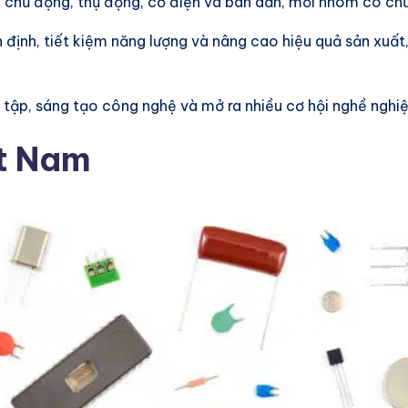
 chủ động, thụ động, cơ điện và bán dẫn, mỗi nhóm có chứ
n định, tiết kiệm năng lượng và nâng cao hiệu quả sản xuất
ọc tập, sáng tạo công nghệ và mở ra nhiều cơ hội nghề nghiệ
ệt Nam