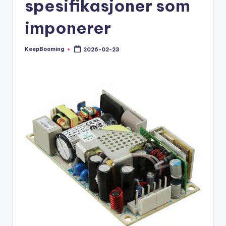
spesifikasjoner som
buyers.
imponerer
KeepBooming
2026-02-23
Posted
by