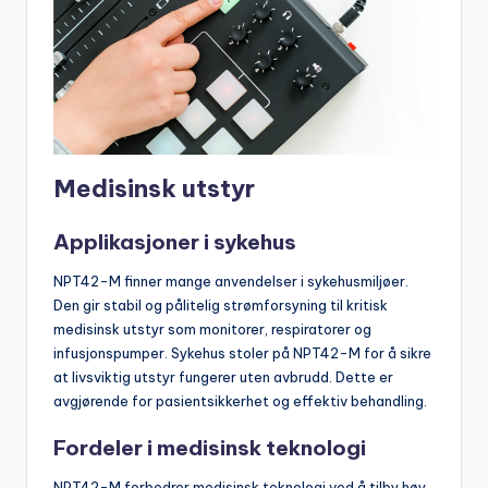
Medisinsk utstyr
Applikasjoner i sykehus
NPT42-M finner mange anvendelser i sykehusmiljøer.
Den gir stabil og pålitelig strømforsyning til kritisk
medisinsk utstyr som monitorer, respiratorer og
infusjonspumper. Sykehus stoler på NPT42-M for å sikre
at livsviktig utstyr fungerer uten avbrudd. Dette er
avgjørende for pasientsikkerhet og effektiv behandling.
Fordeler i medisinsk teknologi
NPT42-M forbedrer medisinsk teknologi ved å tilby høy