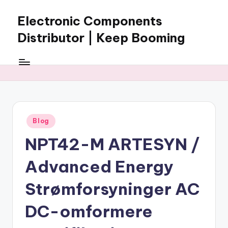
Electronic Components
Skip
to
Distributor | Keep Booming
content
Keep
Booming
supplies
electronic
components,
connectors,
Posted
Blog
ICs,
in
semiconductors,
NPT42-M ARTESYN /
and
BOM
Advanced Energy
sourcing
support
Strømforsyninger AC
for
DC-omformere
global
electronics