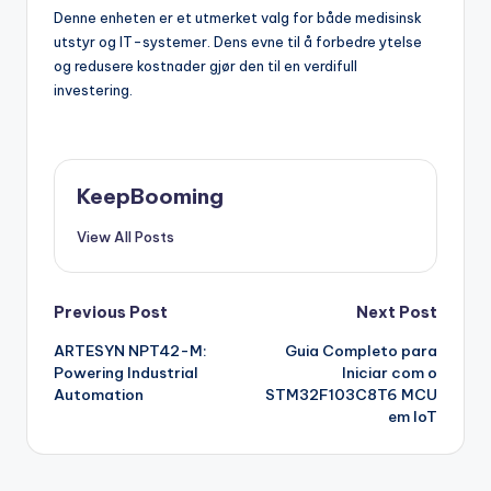
Denne enheten er et utmerket valg for både medisinsk
utstyr og IT-systemer. Dens evne til å forbedre ytelse
og redusere kostnader gjør den til en verdifull
investering.
KeepBooming
View All Posts
Post
Previous Post
Next Post
ARTESYN NPT42-M:
Guia Completo para
navigation
Powering Industrial
Iniciar com o
Automation
STM32F103C8T6 MCU
em IoT