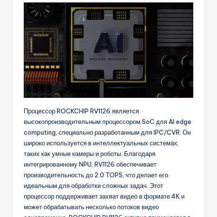
buyers.
Процессор ROCKCHIP RV1126 является
высокопроизводительным процессором SoC для AI edge
computing, специально разработанным для IPC/CVR. Он
широко используется в интеллектуальных системах,
таких как умные камеры и роботы. Благодаря
интегрированному NPU, RV1126 обеспечивает
производительность до 2.0 TOPS, что делает его
идеальным для обработки сложных задач. Этот
процессор поддерживает захват видео в формате 4K и
может обрабатывать несколько потоков видео