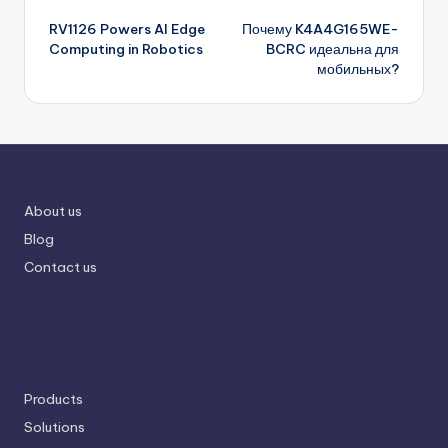
Post
RV1126 Powers AI Edge
Почему K4A4G165WE-
navigation
Computing in Robotics
BCRC идеальна для
мобильных?
About us
Blog
Contact us
Products
Solutions