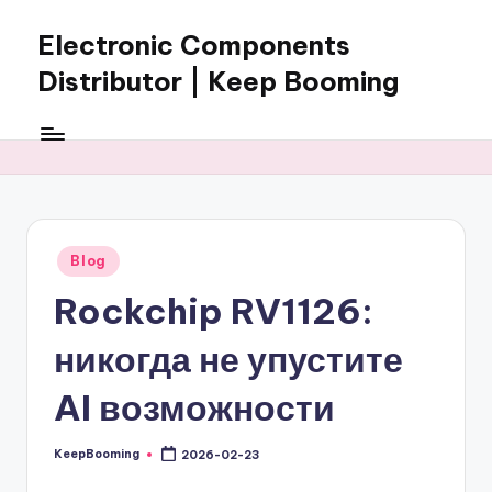
Electronic Components
Skip
to
Distributor | Keep Booming
content
Keep
Booming
supplies
electronic
components,
connectors,
Posted
Blog
ICs,
in
semiconductors,
Rockchip RV1126:
and
BOM
никогда не упустите
sourcing
support
AI возможности
for
global
KeepBooming
2026-02-23
Posted
electronics
by