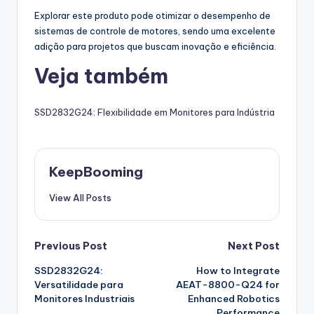
Explorar este produto pode otimizar o desempenho de
sistemas de controle de motores, sendo uma excelente
adição para projetos que buscam inovação e eficiência.
Veja também
SSD2832G24: Flexibilidade em Monitores para Indústria
KeepBooming
View All Posts
Post
Previous Post
Next Post
SSD2832G24:
How to Integrate
navigation
Versatilidade para
AEAT-8800-Q24 for
Monitores Industriais
Enhanced Robotics
Performance