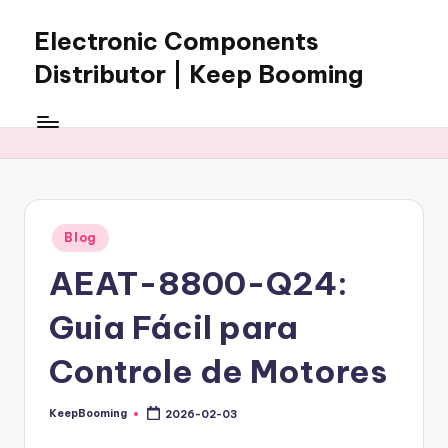
Electronic Components
Skip
to
Distributor | Keep Booming
content
Keep
Booming
supplies
electronic
components,
connectors,
Posted
Blog
ICs,
in
semiconductors,
AEAT-8800-Q24:
and
BOM
Guia Fácil para
sourcing
support
Controle de Motores
for
global
KeepBooming
2026-02-03
Posted
electronics
by