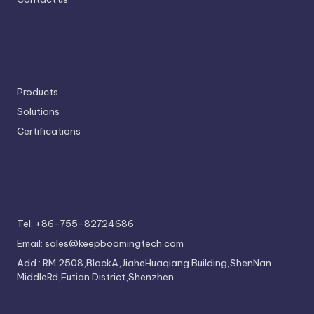
Products
Solutions
Certifications
Tel: +86-755-82724686
Email: sales@keepboomingtech.com
Add.: RM 2508,BlockA,JiaheHuaqiang Building,ShenNan
MiddleRd,Futian District,Shenzhen.