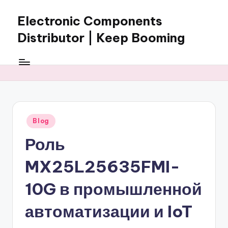
Electronic Components
Skip
to
Distributor | Keep Booming
content
Keep
Booming
supplies
electronic
components,
connectors,
Posted
Blog
ICs,
in
semiconductors,
Роль
and
BOM
MX25L25635FMI-
sourcing
support
10G в промышленной
for
автоматизации и IoT
global
electronics