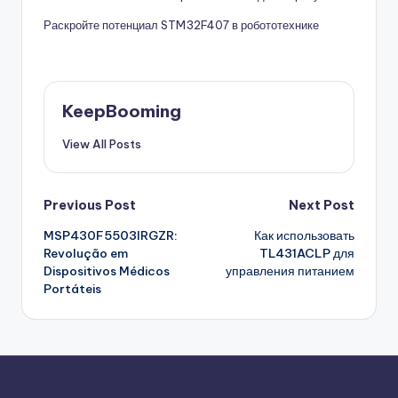
Раскройте потенциал STM32F407 в робототехнике
KeepBooming
View All Posts
Post
Previous Post
Next Post
MSP430F5503IRGZR:
Как использовать
navigation
Revolução em
TL431ACLP для
Dispositivos Médicos
управления питанием
Portáteis