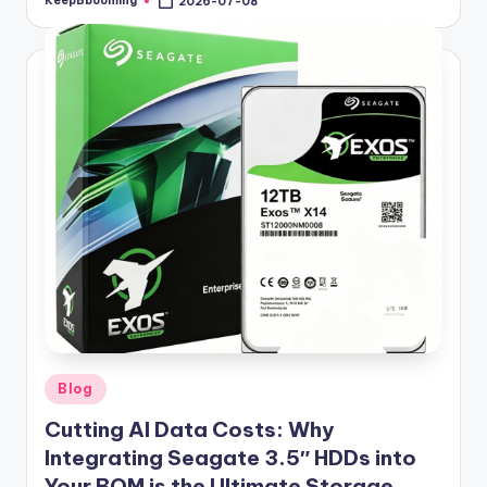
KeepBbooming
2026-07-08
Posted
by
Posted
Blog
in
Cutting AI Data Costs: Why
Integrating Seagate 3.5″ HDDs into
Your BOM is the Ultimate Storage