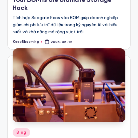
Hack
Tích hợp Seagate Exos vào BOM giúp doanh nghiệp
giảm chi phí lưu trữ dữ liệu trong kỷ nguyên AI với hiệu
suất và khả năng mở rộng vượt trội.
KeepBbooming
2026-06-12
Posted
by
Posted
Blog