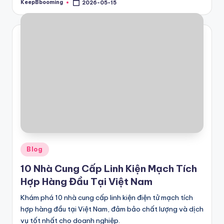
KeepBbooming
2026-05-15
Posted
by
Posted
Blog
in
10 Nhà Cung Cấp Linh Kiện Mạch Tích
Hợp Hàng Đầu Tại Việt Nam
Khám phá 10 nhà cung cấp linh kiện điện tử mạch tích
hợp hàng đầu tại Việt Nam, đảm bảo chất lượng và dịch
vụ tốt nhất cho doanh nghiệp.