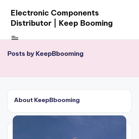
Electronic Components
Skip
to
Distributor | Keep Booming
content
Keep
Booming
supplies
Posts by KeepBbooming
electronic
components,
connectors,
ICs,
semiconductors,
and
BOM
About KeepBbooming
sourcing
support
for
global
electronics