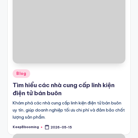
Posted
Blog
in
Tìm hiểu các nhà cung cấp linh kiện
điện tử bán buôn
Khám phá các nhà cung cấp linh kiện điện tử bán buôn
uy tín, giúp doanh nghiệp tối ưu chi phí và đảm bảo chất
lượng sản phẩm.
KeepBbooming
2026-05-15
Posted
by