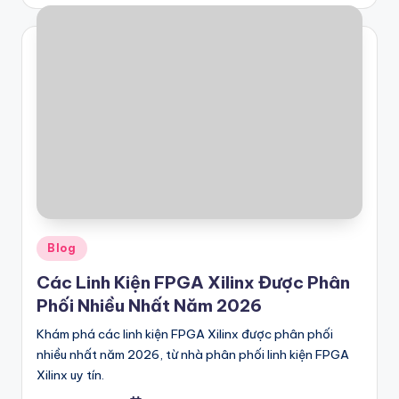
by
Posted
Blog
in
Các Linh Kiện FPGA Xilinx Được Phân
Phối Nhiều Nhất Năm 2026
Khám phá các linh kiện FPGA Xilinx được phân phối
nhiều nhất năm 2026, từ nhà phân phối linh kiện FPGA
Xilinx uy tín.