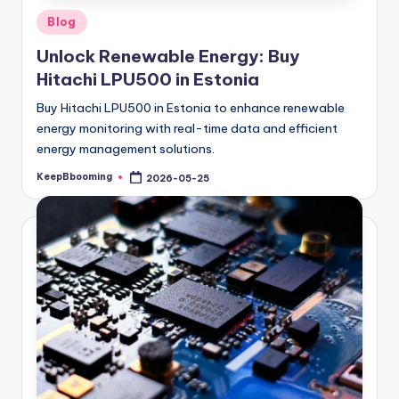
Posted
Blog
in
Unlock Renewable Energy: Buy
Hitachi LPU500 in Estonia
Buy Hitachi LPU500 in Estonia to enhance renewable
energy monitoring with real-time data and efficient
energy management solutions.
KeepBbooming
2026-05-25
Posted
by