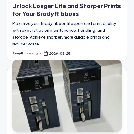
in
Unlock Longer Life and Sharper Prints
for Your Brady Ribbons
Maximize your Brady ribbon lifespan and print quality
with expert tips on maintenance, handling, and
storage. Achieve sharper, more durable prints and
reduce waste.
KeepBbooming
2026-05-25
Posted
by