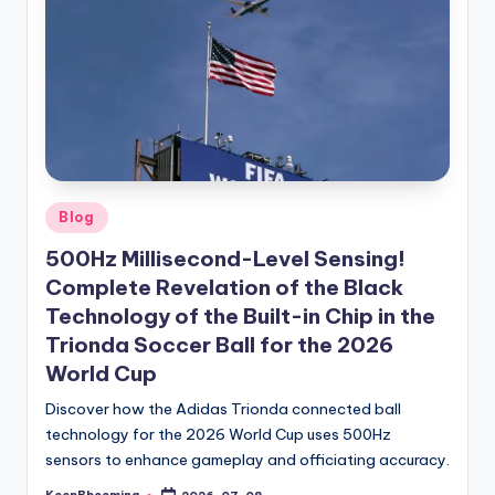
buyers.
Posted
Blog
in
500Hz Millisecond-Level Sensing!
Complete Revelation of the Black
Technology of the Built-in Chip in the
Trionda Soccer Ball for the 2026
World Cup
Discover how the Adidas Trionda connected ball
technology for the 2026 World Cup uses 500Hz
sensors to enhance gameplay and officiating accuracy.